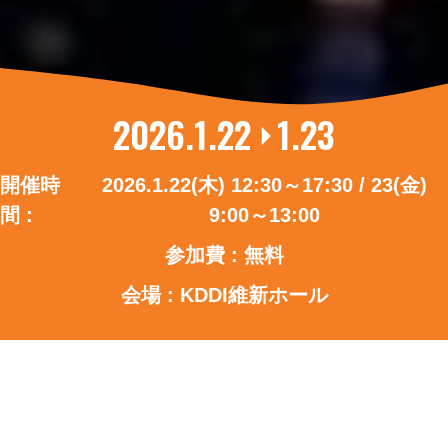
開
2026.1.22
1.23
催
開催時
2026.1.22(木) 12:30～17:30 / 23(金)
間 :
9:00～13:00
日
参加費 :
無料
会場 :
KDDI維新ホール
プログラム
交通案内
FAQ